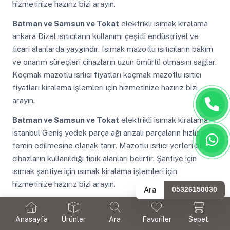
hizmetinize hazırız bizi arayın.
Batman ve Samsun ve Tokat
elektrikli isımak kiralama
ankara Dizel ısıtıcıların kullanımı çeşitli endüstriyel ve
ticari alanlarda yaygındır. Isımak mazotlu ısıtıcıların bakım
ve onarım süreçleri cihazların uzun ömürlü olmasını sağlar.
Koçmak mazotlu ısıtıcı fiyatları koçmak mazotlu ısıtıcı
fiyatları kiralama işlemleri için hizmetinize hazırız bizi
arayın.
Batman ve Samsun ve Tokat
elektrikli isımak kiralama
istanbul Geniş yedek parça ağı arızalı parçaların hızlıca
temin edilmesine olanak tanır. Mazotlu ısıtıcı yerleri bu
cihazların kullanıldığı tipik alanları belirtir. Şantiye için
ısımak şantiye için ısımak kiralama işlemleri için
hizmetinize hazırız bizi arayın.
Ara
05326150030
Batman ve Samsun ve Tokat
yüksek güçlü mazotlu
ısıtıcı kiralama Depo için mazotlu ısıtıcılar bu tür
Anasayfa
Ürünler
Ara
Favoriler
Sepet
ortamlarda etkili bir ısınma ve nem kontrolü sağlar.