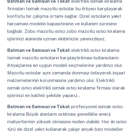
Batman ve Samsun ve Tokat
elektrikli isımak kiralama
firmaları Isımak mazotlu ısıtıcılar bu ihtiyacı karşılayarak
konforlu bir çalışma ortamı sağlar. Dizel ısıtıcıların yakıt
harcaması modelin kapasitesine ve kullanım süresine
bağlıdır. Zobo mazotlu ısıtıcı zobo mazotlu ısıtıcı kiralama
işlerinizi alanında uzman ekibimizle yanınızdayız.
Batman ve Samsun ve Tokat
elektrikli ısıtıcı kiralama
Isımak mazotlu ısıtıcıların karşılaştırılması kullanıcıların
ihtiyaçlarına en uygun modeli seçmelerine yardımcı olur.
Mazotlu ısıtıcılar aynı zamanda donmayı önleyerek inşaat
malzemelerinin korunmasına yardımcı olur. Elektrikli
ısımak ısıtıcı elektrikli ısımak ısıtıcı kiralama firması olarak
işlerinizi en kaliteli şekilde yaparız..
Batman ve Samsun ve Tokat
profesyonel isımak ısıtıcı
kiralama Büyük alanların ısıtılması genellikle enerji
maliyetlerinin yüksek olmasına neden olabilir. Her iki ısıtıcı
türü de dizel yakıt kullanarak çalışır ancak bazı modeller