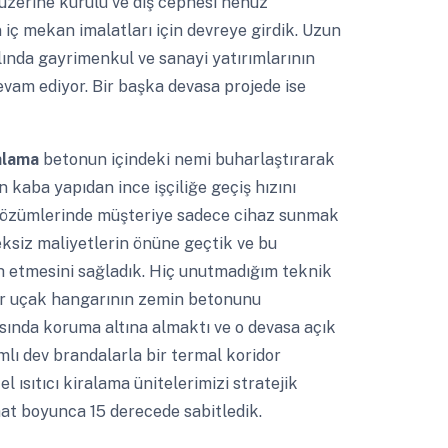
zerine kurulu ve dış cephesi henüz
iç mekan imalatları için devreye girdik. Uzun
ında gayrimenkul ve sanayi yatırımlarının
vam ediyor. Bir başka devasa projede ise
ralama
betonun içindeki nemi buharlaştırarak
 kaba yapıdan ince işçiliğe geçiş hızını
cı çözümlerinde müşteriye sadece cihaz sunmak
eksiz maliyetlerin önüne geçtik ve bu
ih etmesini sağladık. Hiç unutmadığım teknik
r uçak hangarının zemin betonunu
ında koruma altına almaktı ve o devasa açık
mlı dev brandalarla bir termal koridor
l ısıtıcı kiralama ünitelerimizi stratejik
aat boyunca 15 derecede sabitledik.