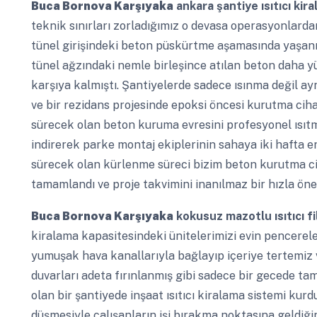
Buca Bornova Karşıyaka
ankara şantiye ısıtıcı kira
teknik sınırları zorladığımız o devasa operasyonlardan
tünel girişindeki beton püskürtme aşamasında yaşanmı
tünel ağzındaki nemle birleşince atılan beton daha 
karşıya kalmıştı. Şantiyelerde sadece ısınma değil a
ve bir rezidans projesinde epoksi öncesi kurutma cih
sürecek olan beton kuruma evresini profesyonel ısıtm
indirerek parke montaj ekiplerinin sahaya iki hafta 
sürecek olan kürlenme süreci bizim beton kurutma c
tamamlandı ve proje takvimini inanılmaz bir hızla öne
Buca Bornova Karşıyaka
kokusuz mazotlu ısıtıcı fil
kiralama kapasitesindeki ünitelerimizi evin pencerel
yumuşak hava kanallarıyla bağlayıp içeriye tertemiz
duvarları adeta fırınlanmış gibi sadece bir gecede tam
olan bir şantiyede inşaat ısıtıcı kiralama sistemi kurd
düşmesiyle çalışanların işi bırakma noktasına geldiğin