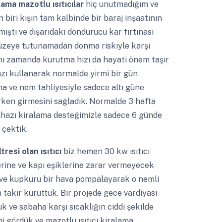
lama mazotlu ısıtıcılar
hiç unutmadığım ve
 biri kışın tam kalbinde bir baraj inşaatının
ştı ve dışarıdaki dondurucu kar fırtınası
yüzeye tutunamadan donma riskiyle karşı
ynı zamanda kurutma hızı da hayati önem taşır
azı kullanarak normalde yirmi bir gün
a ve nem tahliyesiyle sadece altı güne
erken girmesini sağladık. Normalde 3 hafta
ihazı kiralama desteğimizle sadece 6 günde
 çektik.
tresi olan ısıtıcı
biz hemen 30 kw ısıtıcı
erine ve kapı eşiklerine zarar vermeyecek
 ve kupkuru bir hava pompalayarak o nemli
 takır kuruttuk. Bir projede gece vardiyası
uk ve sabaha karşı sıcaklığın ciddi şekilde
i gördük ve mazotlu ısıtıcı kiralama