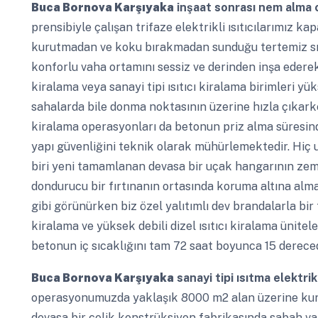
Buca Bornova Karşıyaka
inşaat sonrası nem alma c
prensibiyle çalışan trifaze elektrikli ısıtıcılarımız 
kurutmadan ve koku bırakmadan sunduğu tertemiz sıca
konforlu vaha ortamını sessiz ve derinden inşa ederek 
kiralama veya sanayi tipi ısıtıcı kiralama birimleri y
sahalarda bile donma noktasının üzerine hızla çıkarken 
kiralama operasyonları da betonun priz alma süresin
yapı güvenliğini teknik olarak mühürlemektedir. Hi
biri yeni tamamlanan devasa bir uçak hangarının z
dondurucu bir fırtınanın ortasında koruma altına alma
gibi görünürken biz özel yalıtımlı dev brandalarla bir
kiralama ve yüksek debili dizel ısıtıcı kiralama ünitele
betonun iç sıcaklığını tam 72 saat boyunca 15 dereced
Buca Bornova Karşıyaka
sanayi tipi ısıtma elektrikl
operasyonumuzda yaklaşık 8000 m2 alan üzerine kurul
devasa bir çelik konstrüksiyon fabrikasında sabah var