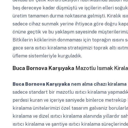
beş dereceye kadar düşmüştü ve işçilerin elleri soğuk
üretim tamamen durma noktasına gelmişti. Kiralık ısım
sadece cihaz sunmak yerine ihtiyaca göre doğru kapas
önüne geçtik ve bu yaklaşım sayesinde müşterilerimizi
Bitkilerin köklerinin donmaması için toprağın ısısını 
gece sera ısıtıcı kiralama stratejimizi toprak altı ısı
üfleme sistemleriyle kurguladık.
Buca Bornova Karşıyaka
Mazotlu Isımak Kiral
Buca Bornova Karşıyaka
nem alma cihazı kiralama 
sadece standart bir mazotlu ısıtıcı kiralama yapmadı
perdesi kuran ve içeriye saniyede binlerce metreküp k
kiralama ünitelerimizi özel tasarım galvaniz borularla
kiralama ve dizel ısıtıcı kiralama alanında yıllardır sa
ısıtıcı kiralama ve şantiye ısıtıcı kiralama süreçleri