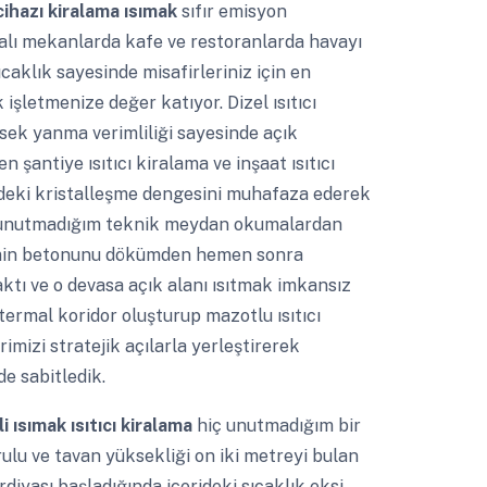
ihazı kiralama ısımak
sıfır emisyon
kapalı mekanlarda kafe ve restoranlarda havayı
klık sayesinde misafirleriniz için en
işletmenize değer katıyor. Dizel ısıtıcı
üksek yanma verimliliği sayesinde açık
şantiye ısıtıcı kiralama ve inşaat ısıtıcı
deki kristalleşme dengesini muhafaza ederek
ç unutmadığım teknik meydan okumalardan
emin betonunu dökümden hemen sonra
ktı ve o devasa açık alanı ısıtmak imkansız
 termal koridor oluşturup mazotlu ısıtıcı
rimizi stratejik açılarla yerleştirerek
e sabitledik.
i ısımak ısıtıcı kiralama
hiç unutmadığım bir
u ve tavan yüksekliği on iki metreyi bulan
diyası başladığında içerideki sıcaklık eksi