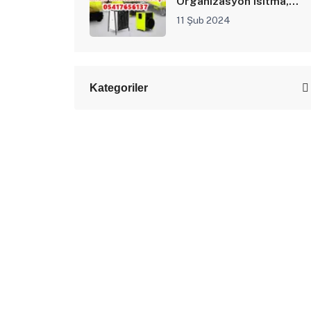
Organizasyon Isıtma,
Düğün Salonu Isıtıcısı ile
11 Şub 2024
Isıtılır
Kategoriler