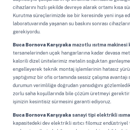
cihazlarını hızlı şekilde devreye alarak ortamı kısa sü
Kurutma süreçlerimizde ise bir keresinde yeni inşa edi
laboratuvarında yaşanan su baskını sonrası cihazların
gerekiyordu.
Buca Bornova Karşıyaka
mazotlu ısıtma makinesi ki
tersanelerinden uçak hangarlarına kadar devasa metal
kalorili dizel ünitelerimiz metalin soğuktan genleşm
engelleyerek teknik montaj işlemlerinin hatasız yürüme
yaptığımız bir ofis ortamında sessiz çalışma avantajı
durumun verimliliğe doğrudan yansıdığını gözlemledi
zorlu saha koşullarında bile çözüm üretmeyi gerektiri
işinizin kesintisiz sürmesini garanti ediyoruz.
Buca Bornova Karşıyaka
sanayi tipi elektrikli ısım
kapasitedeki dev elektrikli ısıtıcı filomuz endüstriyel