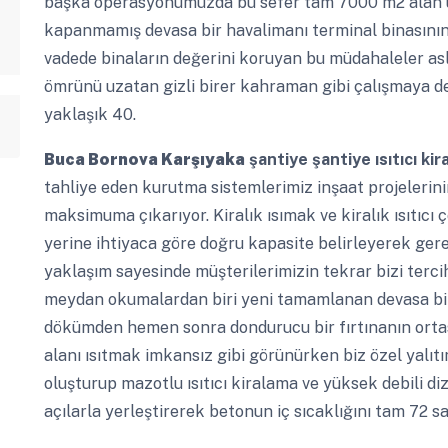
başka operasyonumuzda bu sefer tam 7000 m2 alan ü
kapanmamış devasa bir havalimanı terminal binasının 
vadede binaların değerini koruyan bu müdahaleler asl
ömrünü uzatan gizli birer kahraman gibi çalışmaya de
yaklaşık 40.
Buca Bornova Karşıyaka
şantiye şantiye ısıtıcı ki
tahliye eden kurutma sistemlerimiz inşaat projelerinin
maksimuma çıkarıyor. Kiralık ısımak ve kiralık ısıtı
yerine ihtiyaca göre doğru kapasite belirleyerek ger
yaklaşım sayesinde müşterilerimizin tekrar bizi terc
meydan okumalardan biri yeni tamamlanan devasa bi
dökümden hemen sonra dondurucu bir fırtınanın ortas
alanı ısıtmak imkansız gibi görünürken biz özel yalıtı
oluşturup mazotlu ısıtıcı kiralama ve yüksek debili dize
açılarla yerleştirerek betonun iç sıcaklığını tam 72 s