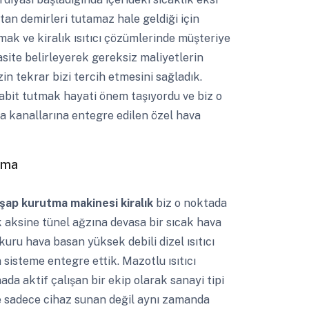
tan demirleri tutamaz hale geldiği için
ak ve kiralık ısıtıcı çözümlerinde müşteriye
ite belirleyerek gereksiz maliyetlerin
n tekrar bizi tercih etmesini sağladık.
sabit tutmak hayati önem taşıyordu ve biz o
tma kanallarına entegre edilen özel hava
ama
şap kurutma makinesi kiralık
biz o noktada
k aksine tünel ağzına devasa bir sıcak hava
uru hava basan yüksek debili dizel ısıtıcı
 sisteme entegre ettik. Mazotlu ısıtıcı
hada aktif çalışan bir ekip olarak sanayi tipi
nde sadece cihaz sunan değil aynı zamanda