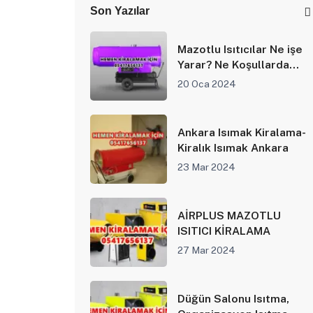
Son Yazılar
Mazotlu Isıtıcılar Ne işe
Yarar? Ne Koşullarda
Avantajlıdır?
20 Oca 2024
Ankara Isımak Kiralama-
Kiralık Isımak Ankara
23 Mar 2024
AİRPLUS MAZOTLU
ISITICI KİRALAMA
27 Mar 2024
Düğün Salonu Isıtma,