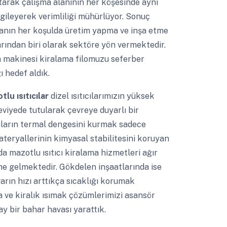
ıtarak çalışma alanının her köşesinde aynı
gileyerek verimliliği mühürlüyor. Sonuç
anın her koşulda üretim yapma ve inşa etme
rından biri olarak sektöre yön vermektedir.
 makinesi kiralama filomuzu seferber
ı hedef aldık.
tlu ısıtıcılar
dizel ısıtıcılarımızın yüksek
viyede tutularak çevreye duyarlı bir
haların termal dengesini kurmak sadece
teryallerinin kimyasal stabilitesini koruyan
 mazotlu ısıtıcı kiralama hizmetleri ağır
ine gelmektedir. Gökdelen inşaatlarında ise
rın hızı arttıkça sıcaklığı korumak
ma ve kiralık ısımak çözümlerimizi asansör
y bir bahar havası yarattık.