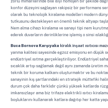
zorlu mimarilerinde bile ısıyı homojen bir şekilde dağ
konfor düzeyini sağlayan rakipsiz bir performans ser
olarak bu teknolojik kiralama modelleri modern düny
tutkusunu destekleyen en önemli teknik altyapı taşla
Nem alma cihazı kiralama ve sanayi tipi nem kurutma
ederek duvarların derinliklerine işlemiş o sinsi ıslaklığ
Buca Bornova Karşıyaka
kiralık inşaat ısıtıcısı mazo
yanma kalitesi sayesinde egzoz emisyonu en düşük se
endüstriyel ısıtma gerçekleştiriliyor. Endüstriyel sa
sıcaklık artışı sağlamak değil aynı zamanda üretim ma
teknik bir koruma kalkanı oluşturmaktır ve bu noktada
sanayinin kış şartlarındaki en stratejik müttefiki hal
durum çok daha farklıdır çünkü yüksek katlarda rüzga
imkansızlaşır ama biz trifaze elektrikli ısıtıcı kirala
boşluklarını kullanarak katlara dağıtıp her katta yapa