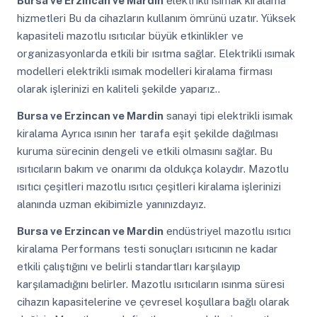
Bursa ve Erzincan ve Mardin
elektrikli isımak kiralama
hizmetleri Bu da cihazların kullanım ömrünü uzatır. Yüksek
kapasiteli mazotlu ısıtıcılar büyük etkinlikler ve
organizasyonlarda etkili bir ısıtma sağlar. Elektrikli ısımak
modelleri elektrikli ısımak modelleri kiralama firması
olarak işlerinizi en kaliteli şekilde yaparız..
Bursa ve Erzincan ve Mardin
sanayi tipi elektrikli isımak
kiralama Ayrıca ısının her tarafa eşit şekilde dağılması
kuruma sürecinin dengeli ve etkili olmasını sağlar. Bu
ısıtıcıların bakım ve onarımı da oldukça kolaydır. Mazotlu
ısıtıcı çeşitleri mazotlu ısıtıcı çeşitleri kiralama işlerinizi
alanında uzman ekibimizle yanınızdayız.
Bursa ve Erzincan ve Mardin
endüstriyel mazotlu ısıtıcı
kiralama Performans testi sonuçları ısıtıcının ne kadar
etkili çalıştığını ve belirli standartları karşılayıp
karşılamadığını belirler. Mazotlu ısıtıcıların ısınma süresi
cihazın kapasitelerine ve çevresel koşullara bağlı olarak