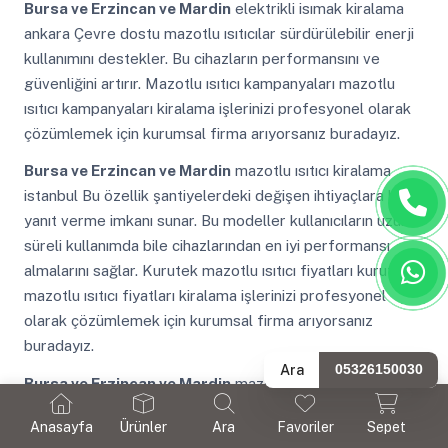
Bursa ve Erzincan ve Mardin
elektrikli isımak kiralama
ankara Çevre dostu mazotlu ısıtıcılar sürdürülebilir enerji
kullanımını destekler. Bu cihazların performansını ve
güvenliğini artırır. Mazotlu ısıtıcı kampanyaları mazotlu
ısıtıcı kampanyaları kiralama işlerinizi profesyonel olarak
çözümlemek için kurumsal firma arıyorsanız buradayız.
Bursa ve Erzincan ve Mardin
mazotlu ısıtıcı kiralama
istanbul Bu özellik şantiyelerdeki değişen ihtiyaçlara hızlı
yanıt verme imkanı sunar. Bu modeller kullanıcıların uzun
süreli kullanımda bile cihazlarından en iyi performansı
almalarını sağlar. Kurutek mazotlu ısıtıcı fiyatları kurutek
mazotlu ısıtıcı fiyatları kiralama işlerinizi profesyonel
olarak çözümlemek için kurumsal firma arıyorsanız
buradayız.
Ara
05326150030
Bursa ve Erzincan ve Mardin
mazotlu ısıtıcı kiralama
fiyatları Fiyatlar yüksek kapasiteli ve özel tasarımlı
Anasayfa
Ürünler
Ara
Favoriler
Sepet
ısıtıcılar için genellikle daha yüksektir. Isımak mazotlu