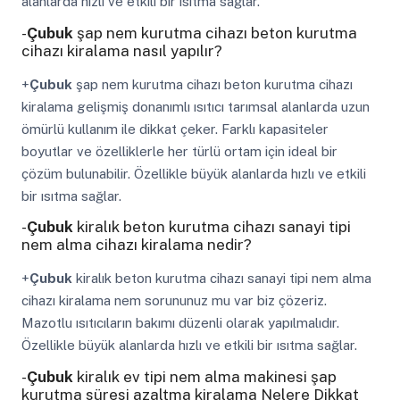
alanlarda hızlı ve etkili bir ısıtma sağlar.
-
Çubuk
şap nem kurutma cihazı beton kurutma
cihazı kiralama nasıl yapılır?
+
Çubuk
şap nem kurutma cihazı beton kurutma cihazı
kiralama gelişmiş donanımlı ısıtıcı tarımsal alanlarda uzun
ömürlü kullanım ile dikkat çeker. Farklı kapasiteler
boyutlar ve özelliklerle her türlü ortam için ideal bir
çözüm bulunabilir. Özellikle büyük alanlarda hızlı ve etkili
bir ısıtma sağlar.
-
Çubuk
kiralık beton kurutma cihazı sanayi tipi
nem alma cihazı kiralama nedir?
+
Çubuk
kiralık beton kurutma cihazı sanayi tipi nem alma
cihazı kiralama nem sorununuz mu var biz çözeriz.
Mazotlu ısıtıcıların bakımı düzenli olarak yapılmalıdır.
Özellikle büyük alanlarda hızlı ve etkili bir ısıtma sağlar.
-
Çubuk
kiralık ev tipi nem alma makinesi şap
kurutma süresi azaltma kiralama Nelere Dikkat