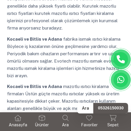
genellikle daha yüksek fiyatlı olabilir. Kurutek mazotlu
ısıtıcı fiyatları kurutek mazotlu ısıtıcı fiyatları kiralama
işlerinizi profesyonel olarak çözümlemek için kurumsal
firma arıyorsanız buradayız.
Kocaeli ve Bitlis ve Adana
fabrika isımak ısıtıcı kiralama
Böylece iş kazalarının önüne geçilmesine yardımcı olur.
Periyodik bakım cihazların performansını artırır ve uzun
ömürlü olmasını sağlar. Evotech mazotlu ısımak evotech
mazotlu ısımak kiralama işlemleri için hizmetinize hazırız
bizi arayın.
Kocaeli ve Bitlis ve Adana
mazotlu ısıtıcı kiralama
firmaları Üstün güçte mazotlu ısıtıcılar yüksek ısı üretim
kapasitesiyle dikkat çeker. Mazotlu ısıtıcıların kullanım
Ara
05326150030
alanları genellikle büyük ve açık mekanlarla sınırlıdır. Zobo
mazotlu ısımak zobo mazotlu ısımak kiralama işlerinizi
profesyonel olarak çözümlemek için kurumsal firma
Anasayfa
Ürünler
Ara
Favoriler
Sepet
arıyorsanız buradayız.