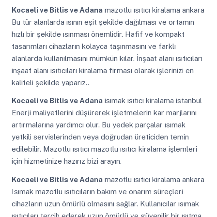
Kocaeli ve Bitlis ve Adana
mazotlu ısıtıcı kiralama ankara
Bu tür alanlarda ısının eşit şekilde dağılması ve ortamın
hızlı bir şekilde ısınması önemlidir. Hafif ve kompakt
tasarımları cihazların kolayca taşınmasını ve farklı
alanlarda kullanılmasını mümkün kılar. İnşaat alanı ısıtıcıları
inşaat alanı ısıtıcıları kiralama firması olarak işlerinizi en
kaliteli şekilde yaparız..
Kocaeli ve Bitlis ve Adana
isımak ısıtıcı kiralama istanbul
Enerji maliyetlerini düşürerek işletmelerin kar marjlarını
artırmalarına yardımcı olur. Bu yedek parçalar ısımak
yetkili servislerinden veya doğrudan üreticiden temin
edilebilir. Mazotlu ısıtıcı mazotlu ısıtıcı kiralama işlemleri
için hizmetinize hazırız bizi arayın.
Kocaeli ve Bitlis ve Adana
mazotlu ısıtıcı kiralama ankara
Isımak mazotlu ısıtıcıların bakım ve onarım süreçleri
cihazların uzun ömürlü olmasını sağlar. Kullanıcılar ısımak
ısıtıcıları tercih ederek uzun ömürlü ve güvenilir bir ısıtma