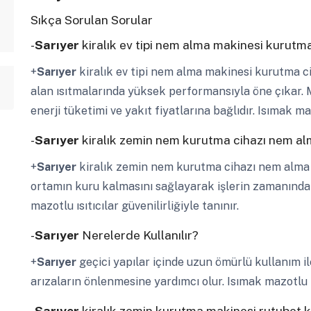
Sıkça Sorulan Sorular
-
Sarıyer
kiralık ev tipi nem alma makinesi kurutma
+
Sarıyer
kiralık ev tipi nem alma makinesi kurutma c
alan ısıtmalarında yüksek performansıyla öne çıkar. M
enerji tüketimi ve yakıt fiyatlarına bağlıdır. Isımak mazo
-
Sarıyer
kiralık zemin nem kurutma cihazı nem alm
+
Sarıyer
kiralık zemin nem kurutma cihazı nem alma
ortamın kuru kalmasını sağlayarak işlerin zamanında
mazotlu ısıtıcılar güvenilirliğiyle tanınır.
-
Sarıyer
Nerelerde Kullanılır?
+
Sarıyer
geçici yapılar içinde uzun ömürlü kullanım il
arızaların önlenmesine yardımcı olur. Isımak mazotlu ısı
-
Sarıyer
kiralık zemin kurutma makinesi rutubet k