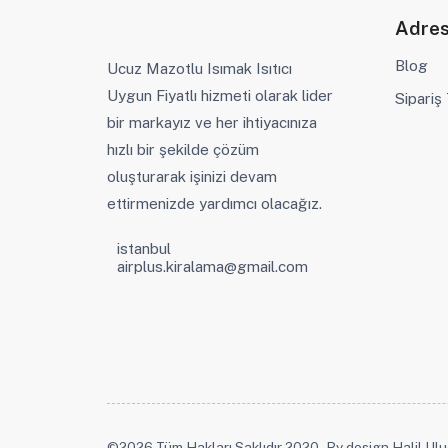
Adre
Blog
Ucuz Mazotlu Isımak Isıtıcı
Uygun Fiyatlı hizmeti olarak lider
Sipariş
bir markayız ve her ihtiyacınıza
hızlı bir şekilde çözüm
oluşturarak işinizi devam
ettirmenizde yardımcı olacağız.
istanbul
airplus.kiralama@gmail.com
©2026 Tüm Hakları Saklıdır 2020 - By design Halil Ul