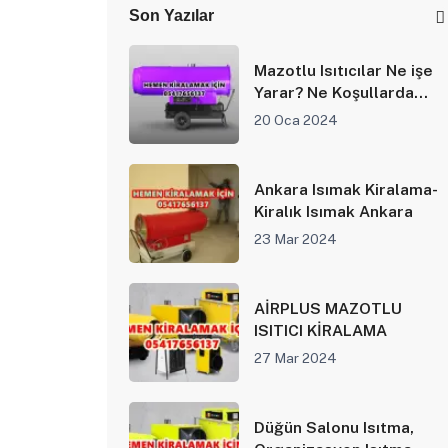
Son Yazılar
Mazotlu Isıtıcılar Ne işe
Yarar? Ne Koşullarda
Avantajlıdır?
20 Oca 2024
Ankara Isımak Kiralama-
Kiralık Isımak Ankara
23 Mar 2024
AİRPLUS MAZOTLU
ISITICI KİRALAMA
27 Mar 2024
Düğün Salonu Isıtma,