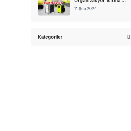
Organizasyon Isıtma,
Düğün Salonu Isıtıcısı ile
11 Şub 2024
Isıtılır
Kategoriler