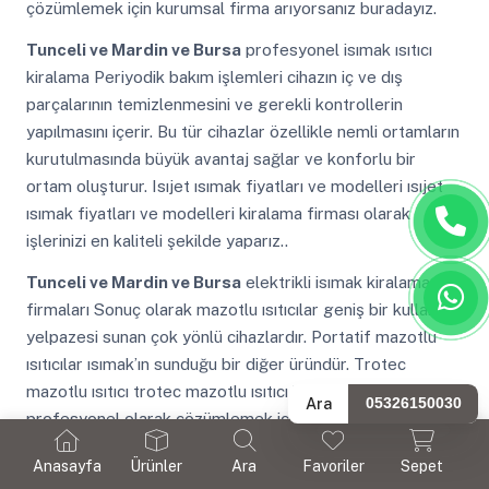
çözümlemek için kurumsal firma arıyorsanız buradayız.
Tunceli ve Mardin ve Bursa
profesyonel isımak ısıtıcı
kiralama Periyodik bakım işlemleri cihazın iç ve dış
parçalarının temizlenmesini ve gerekli kontrollerin
yapılmasını içerir. Bu tür cihazlar özellikle nemli ortamların
kurutulmasında büyük avantaj sağlar ve konforlu bir
ortam oluşturur. Isıjet ısımak fiyatları ve modelleri ısıjet
ısımak fiyatları ve modelleri kiralama firması olarak
işlerinizi en kaliteli şekilde yaparız..
Tunceli ve Mardin ve Bursa
elektrikli isımak kiralama
firmaları Sonuç olarak mazotlu ısıtıcılar geniş bir kullanım
yelpazesi sunan çok yönlü cihazlardır. Portatif mazotlu
ısıtıcılar ısımak’ın sunduğu bir diğer üründür. Trotec
mazotlu ısıtıcı trotec mazotlu ısıtıcı kiralama işlerinizi
Ara
05326150030
profesyonel olarak çözümlemek için kurumsal firma
arıyorsanız buradayız.
Anasayfa
Ürünler
Ara
Favoriler
Sepet
Tunceli ve Mardin ve Bursa
isımak ısıtıcı kiralama