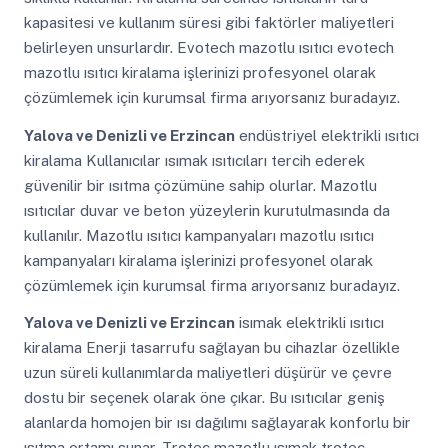
kapasitesi ve kullanım süresi gibi faktörler maliyetleri
belirleyen unsurlardır. Evotech mazotlu ısıtıcı evotech
mazotlu ısıtıcı kiralama işlerinizi profesyonel olarak
çözümlemek için kurumsal firma arıyorsanız buradayız.
Yalova ve Denizli ve Erzincan
endüstriyel elektrikli ısıtıcı
kiralama Kullanıcılar ısımak ısıtıcıları tercih ederek
güvenilir bir ısıtma çözümüne sahip olurlar. Mazotlu
ısıtıcılar duvar ve beton yüzeylerin kurutulmasında da
kullanılır. Mazotlu ısıtıcı kampanyaları mazotlu ısıtıcı
kampanyaları kiralama işlerinizi profesyonel olarak
çözümlemek için kurumsal firma arıyorsanız buradayız.
Yalova ve Denizli ve Erzincan
isımak elektrikli ısıtıcı
kiralama Enerji tasarrufu sağlayan bu cihazlar özellikle
uzun süreli kullanımlarda maliyetleri düşürür ve çevre
dostu bir seçenek olarak öne çıkar. Bu ısıtıcılar geniş
alanlarda homojen bir ısı dağılımı sağlayarak konforlu bir
ısıtma ortamı sunar. Trotec mazotlu ısımak trotec