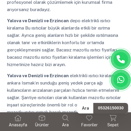
profesyonel olarak çözümlemek için kurumsal firma
arıyorsanız buradayız.
Yalova ve Denizli ve Erzincan
depo elektrikli ısıtıcı
kiralama Bu ısıtıcılar büyük alanlarda etkili bir ısıtma
sağlar. Ayrıca geniş alanların hızlı bir şekilde ısıtılmasına
olanak tanır ve etkinliklerin konforlu bir ortamda
gerçekleşmesini sağlar. Bacasız mazotlu ısıtıcı fiyatları
bacasız mazotlu ısıtıcı fiyatları kiralama işlemleri için
hizmetinize hazırız bizi arayın.
Yalova ve Denizli ve Erzincan
elektrikli ısıtıcı kiralama
ankara Isımak’ın sunduğu geniş yedek parça ağı
kullanıcıların arızalanan parçaları hızlıca temin etmelerini
sağlar. Şantiye ısıtıcıları olarak kullanılan mazotlu ısıtıcılar
inşaat süreçlerinde önemli bir rol oynar. Isımak bacalı
Ara
05326150030
mazotlu ısıtıcı ısımak bacalı mazotlu ısıtıcı kiralama
işlemleri için hizmetinize hazırız bizi arayın.
Anasayfa
Ürünler
Ara
Favoriler
Sepet
Yalova ve Denizli ve Erzincan
isımak elektrikli ısıtıcı